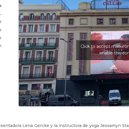
u
.
e
s
e
n
Click to accept marketi
enable this co
.
resentadora Lena Gercke y la instructora de yoga Jessamyn Sta