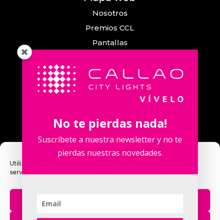
Nosotros
Premios CCL
Pantallas
Eventos
Comunicación
Callao City Arts
Contacto
No te pierdas nada!
Contacta con nosotros
Suscríbete a nuestra newsletter y no te
pierdas nuestras novedades.
Utilizamos cookies para optimizar nuestro sitio web y nuestro
servicio.
Calle Fuencarral, 123. 2º 28010 Madrid,
España.
Aceptar
Teléfono: +34 915 913 090