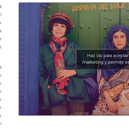
d
l
s
a
e
s
Haz clic para aceptar
marketing y permitir e
a
o
s
o
s
e
s
n