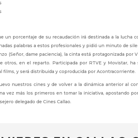
s
s
que un porcentaje de su recaudación irá destinada a la lucha co
das palabras a estos profesionales y pidió un minuto de silen
zo (Señor, dame paciencia), la cinta está protagonizada por Vic
e otros, en el reparto. Participada por RTVE y Movistar, ha
 films, y será distribuida y coproducida por Acontracorriente.
evo nuestros cines y de volver a la dinámica anterior al co
 vez más los primeros en tomar la iniciativa, apostando por la
nsejero delegado de Cines Callao.