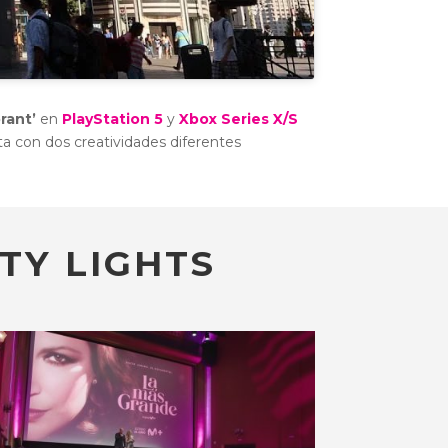
orant’
en
PlayStation 5
y
Xbox Series X/S
ta con dos creatividades diferentes
TY LIGHTS