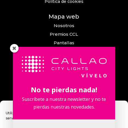
Política de cookies
Mapa web
Nosotros
Premios CCL
Pantallas
Eventos
Comunicación
Callao City Arts
Contacto
No te pierdas nada!
Contacta con nosotros
Suscríbete a nuestra newsletter y no te
pierdas nuestras novedades.
Utilizamos cookies para optimizar nuestro sitio web y nuestro
servicio.
Calle Fuencarral, 123. 2º 28010 Madrid,