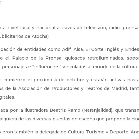
e
 a nivel local y nacional a través de televisión, radio, prens
blicitarios de Atocha).
pación de entidades como Adif, Alsa, El Corte Inglés y Endes
o el Palacio de la Prensa, quioscos retroiluminados, sopor
personajes e “influencers” vinculados al mundo de la cultura.
n comienzo el próximo 4 de octubre y estarán activas hasta
os de la Asociación de Productores y Teatros de Madrid, tan
gitales.
da por la ilustradora Beatriz Ramo (Naranjalidad), que trans
ualquiera de las diversas puestas en escena que propone la ciu
ieron también la delegada de Cultura, Turismo y Deporte, And