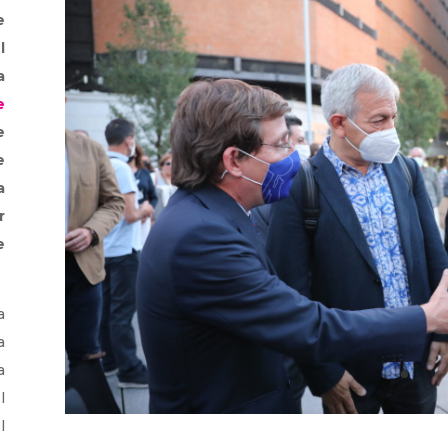
e
l
a
e
e
e
a
r
e
a
a
a
l
l