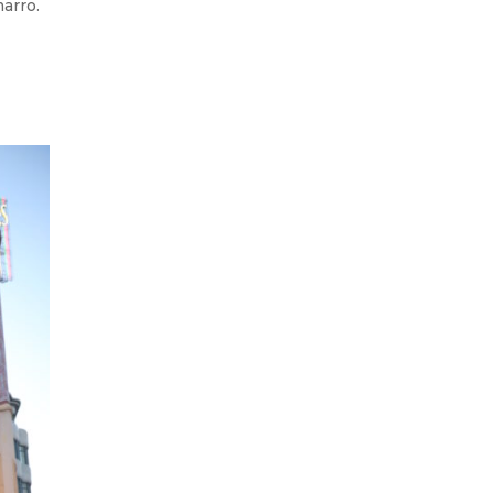
arro.