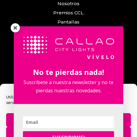
Nosotros
Premios CCL
Pantallas
Eventos
Comunicación
Callao City Arts
Contacto
No te pierdas nada!
Contacta con nosotros
Suscríbete a nuestra newsletter y no te
pierdas nuestras novedades.
Utilizamos cookies para optimizar nuestro sitio web y nuestro
servicio.
Calle Fuencarral, 123. 2º 28010 Madrid,
España.
Aceptar
Teléfono: +34 915 913 090
eventos@callaocitylights.es
Rechazar