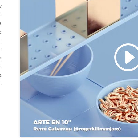
y
a
e
o
,
i
Haz clic para aceptar
a
marketing y permitir e
,
a
n