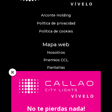
Arconte Holding
Política de privacidad
Política de cookies
Mapa web
Nosotros
Premios CCL
Pantallas
Eventos
Comunicación
Callao City Arts
Contacto
No te pierdas nada!
Contacta con nosotros