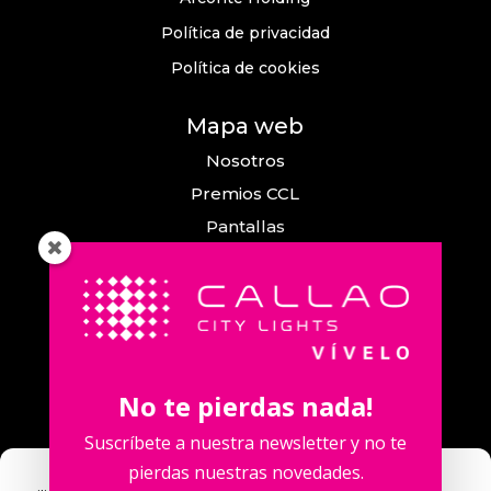
Política de privacidad
Política de cookies
Mapa web
Nosotros
Premios CCL
Pantallas
Eventos
Comunicación
Callao City Arts
Contacto
No te pierdas nada!
Contacta con nosotros
Suscríbete a nuestra newsletter y no te
pierdas nuestras novedades.