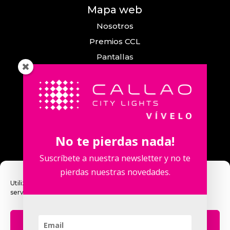
Mapa web
Nosotros
Premios CCL
Pantallas
Eventos
Comunicación
Callao City Arts
Contacto
No te pierdas nada!
Contacta con nosotros
Suscríbete a nuestra newsletter y no te
pierdas nuestras novedades.
Utilizamos cookies para optimizar nuestro sitio web y nuestro
servicio.
Calle Fuencarral, 123. 2º 28010 Madrid,
España.
Aceptar
Teléfono: +34 915 913 090