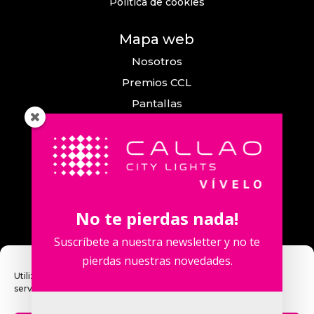
Política de cookies
Mapa web
Nosotros
Premios CCL
Pantallas
Eventos
Comunicación
Callao City Arts
Contacto
No te pierdas nada!
Contacta con nosotros
Suscríbete a nuestra newsletter y no te
pierdas nuestras novedades.
Utilizamos cookies para optimizar nuestro sitio web y nuestro
servicio.
Calle Fuencarral, 123. 2º 28010 Madrid,
España.