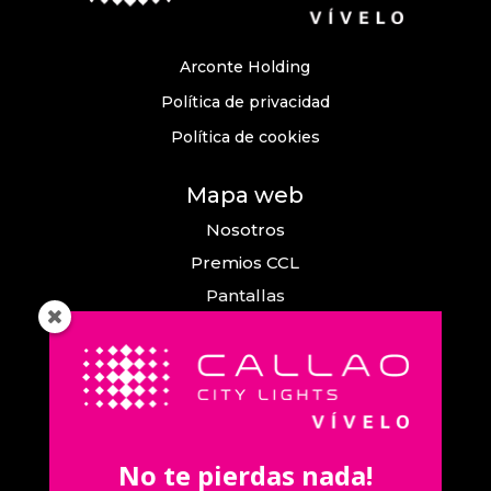
Arconte Holding
Política de privacidad
Política de cookies
Mapa web
Nosotros
Premios CCL
Pantallas
Eventos
Comunicación
Callao City Arts
Contacto
No te pierdas nada!
Contacta con nosotros