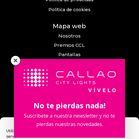
Política de cookies
Mapa web
Nosotros
Premios CCL
Pantallas
Eventos
Comunicación
Callao City Arts
Contacto
No te pierdas nada!
Contacta con nosotros
Suscríbete a nuestra newsletter y no te
pierdas nuestras novedades.
Utilizamos cookies para optimizar nuestro sitio web y nuestro
servicio.