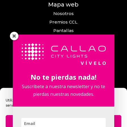
Mapa web
Nosotros
Premios CCL
Pantallas
Eventos
Comunicación
Callao City Arts
Contacto
No te pierdas nada!
Contacta con nosotros
Suscríbete a nuestra newsletter y no te
pierdas nuestras novedades.
Utilizamos cookies para optimizar nuestro sitio web y nuestro
servicio.
Calle Fuencarral, 123. 2º 28010 Madrid,
España.
Aceptar
Teléfono: +34 915 913 090