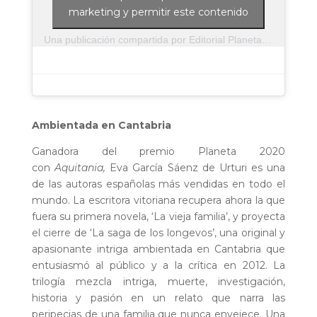
marketing y permitir este contenido
Una publicación compartida por Editorial Planeta (@editorialplaneta)
Ambientada en Cantabria
Ganadora del premio Planeta 2020
con
Aquitania,
Eva García Sáenz de Urturi es una
de las autoras españolas más vendidas en todo el
mundo. La escritora vitoriana recupera ahora la que
fuera su primera novela, ‘La vieja familia’, y proyecta
el cierre de ‘La saga de los longevos’, una original y
apasionante intriga ambientada en Cantabria que
entusiasmó al público y a la crítica en 2012. La
trilogía mezcla intriga, muerte, investigación,
historia y pasión en un relato que narra las
peripecias de una familia que nunca envejece. Una