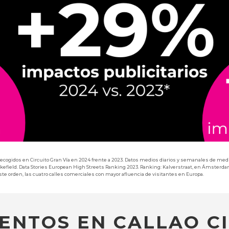
recogidos en Circuito Gran Vía en 2024 frente a 2023. Datos medios diarios y semanales de medic
akefield. Data Stories European High Streets Ranking 2023. Ranking: Kalverstraat, en Ámsterda
r este orden, las cuatro calles comerciales con mayor afluencia de visitantes en Europa.
ENTOS EN CALLAO CI