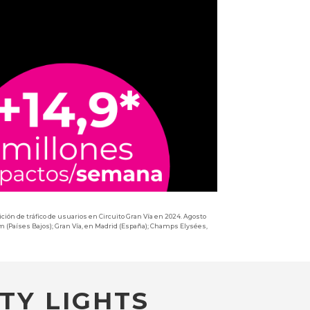
ión de tráfico de usuarios en Circuito Gran Vía en 2024. Agosto
m (Países Bajos); Gran Vía, en Madrid (España); Champs Elysées,
TY LIGHTS