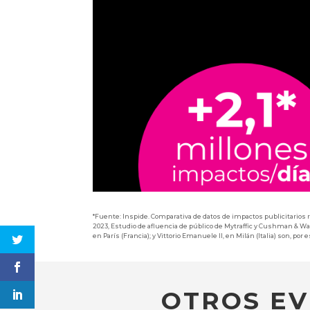
*Fuente: Inspide. Comparativa de datos de impactos publicitarios 
2023, Estudio de afluencia de público de Mytraffic y Cushman & W
en París (Francia); y Vittorio Emanuele II, en Milán (Italia) son, po
OTROS EV