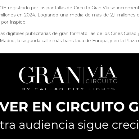
registrado por las pantallas de Circuito Gran Vía se incremen
 millones en 2024. Logrando una media de más de 2,1 millones d
 por Inspide.
las digitales publicitarias de gran formato: las de los Cines Calla
e Madrid, la segunda calle más transitada de Europa, y en la Plaza 