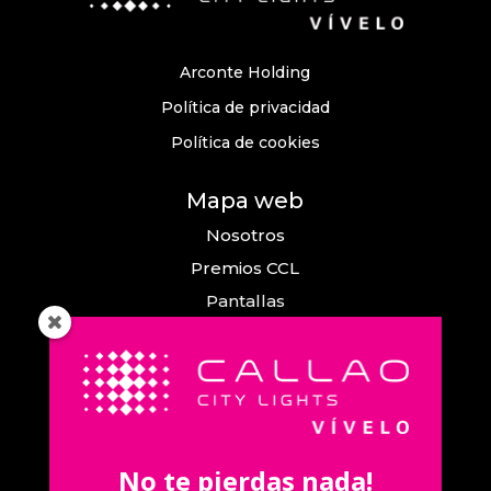
Arconte Holding
Política de privacidad
Política de cookies
Mapa web
Nosotros
Premios CCL
Pantallas
Eventos
Comunicación
Callao City Arts
Contacto
No te pierdas nada!
Contacta con nosotros