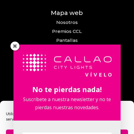
Mapa web
Nosotros
Premios CCL
Pantallas
Eventos
Comunicación
Callao City Arts
Contacto
No te pierdas nada!
Contacta con nosotros
Suscríbete a nuestra newsletter y no te
pierdas nuestras novedades.
Utilizamos cookies para optimizar nuestro sitio web y nuestro
servicio.
Calle Fuencarral, 123. 2º 28010 Madrid,
España.