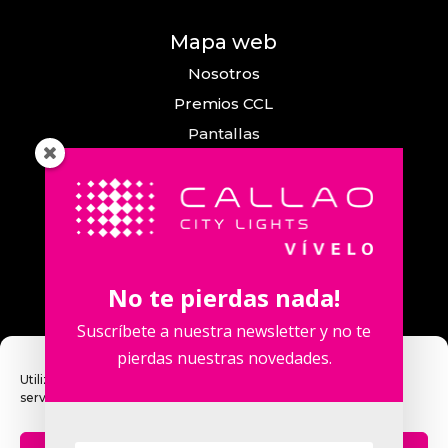
Mapa web
Nosotros
Premios CCL
Pantallas
Eventos
Comunicación
Callao City Arts
Contacto
No te pierdas nada!
Contacta con nosotros
Suscríbete a nuestra newsletter y no te
pierdas nuestras novedades.
Utilizamos cookies para optimizar nuestro sitio web y nuestro
servicio.
Calle Fuencarral, 123. 2º 28010 Madrid,
España.