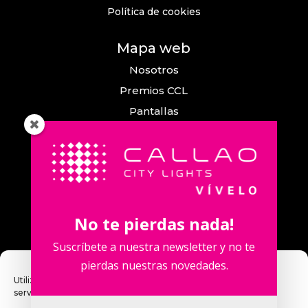
Política de cookies
Mapa web
Nosotros
Premios CCL
Pantallas
Eventos
Comunicación
Callao City Arts
Contacto
No te pierdas nada!
Contacta con nosotros
Suscríbete a nuestra newsletter y no te
pierdas nuestras novedades.
Utilizamos cookies para optimizar nuestro sitio web y nuestro
servicio.
Calle Fuencarral, 123. 2º 28010 Madrid,