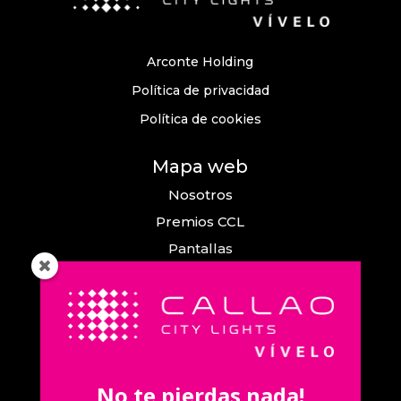
Arconte Holding
Política de privacidad
Política de cookies
Mapa web
Nosotros
Premios CCL
Pantallas
Eventos
Comunicación
Callao City Arts
Contacto
No te pierdas nada!
Contacta con nosotros