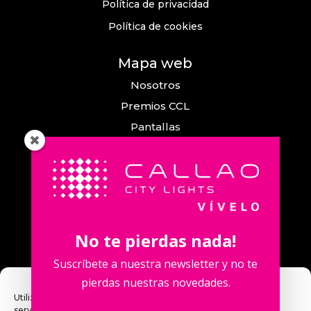
Política de privacidad
Política de cookies
Mapa web
Nosotros
Premios CCL
Pantallas
Eventos
Comunicación
Callao City Arts
Contacto
No te pierdas nada!
Contacta con nosotros
Suscríbete a nuestra newsletter y no te
pierdas nuestras novedades.
Utilizamos cookies para optimizar nuestro sitio web y nuestro
servicio.