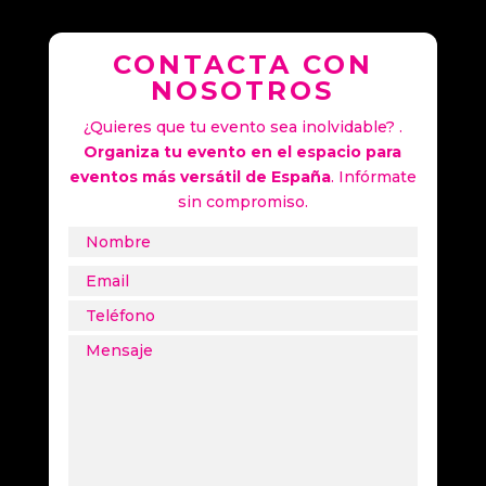
CONTACTA CON
NOSOTROS
¿Quieres que tu evento sea inolvidable? .
Organiza tu evento en el espacio para
eventos más versátil de España
. Infórmate
sin compromiso.